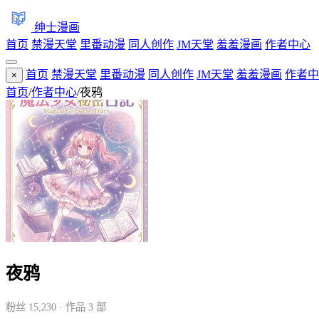
绅士漫画
首页
禁漫天堂
里番动漫
同人创作
JM天堂
羞羞漫画
作者中心
首页
禁漫天堂
里番动漫
同人创作
JM天堂
羞羞漫画
作者中
×
首页
/
作者中心
/
夜鸦
夜鸦
粉丝 15,230 · 作品 3 部